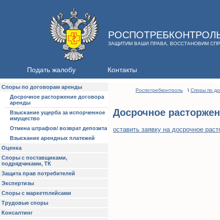
РОСПОТРЕБКОНТРОЛ
ЗАЩИТИМ ВАШИ ПРАВА, ВОССТАНОВИМ СП
Подать жалобу
Контакты
Споры по договорам аренды
Роспотребконтроль
\
Споры по д
Досрочное расторжение договора
аренды
Досрочное расторжен
Взыскание ущерба за испорченное
имущество
Отмена штрафов/ возврат депозита
оставить заявку на досрочное рас
Взыскание арендных платежей
Оценка
Споры с поставщиками,
подрядчиками, ТК
Защита прав потребителей
Экспертизы
Споры с маркетплейсами
Трудовые споры
Консалтинг