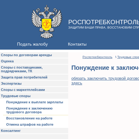
РОСПОТРЕБКОНТРОЛ
ЗАЩИТИМ ВАШИ ПРАВА, ВОССТАНОВИМ СП
Подать жалобу
Контакты
Споры по договорам аренды
Роспотребконтроль
\
Трудовые спо
Оценка
Понуждение к заключ
Споры с поставщиками,
подрядчиками, ТК
Защита прав потребителей
обязать заключить трудовой догов
здесь
Экспертизы
Споры с маркетплейсами
Трудовые споры
Понуждение к выплате зарплаты
Понуждение к заключению
трудового договора
Восстановление на работе
Отмена штрафов на работе
Консалтинг