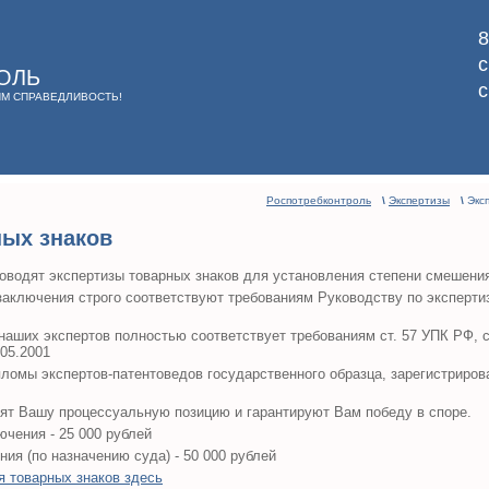
8
ОЛЬ
ИМ СПРАВЕДЛИВОСТЬ!
Роспотребконтроль
\
Экспертизы
\
Экс
ных знаков
роводят экспертизы товарных знаков для установления степени смешени
аключения строго соответствуют требованиям Руководству по эксперти
аших экспертов полностью соответствует требованиям ст. 57 УПК РФ, ст
.05.2001
ломы экспертов-патентоведов государственного образца, зарегистриров
ят Вашу процессуальную позицию и гарантируют Вам победу в споре.
чения - 25 000 рублей
ия (по назначению суда) - 50 000 рублей
я товарных знаков здесь