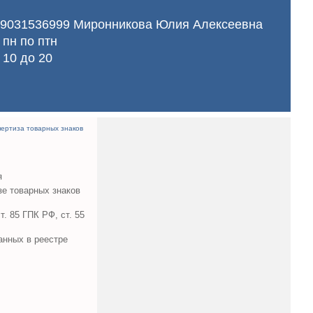
9031536999 Миронникова Юлия Алексеевна
с
пн
по 
птн
с
10
до 
20
пертиза товарных знаков
я
зе товарных знаков
. 85 ГПК РФ, ст. 55
анных в реестре