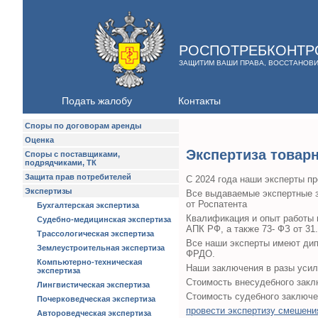
РОСПОТРЕБКОНТР
ЗАЩИТИМ ВАШИ ПРАВА, ВОССТАНОВ
Подать жалобу
Контакты
Споры по договорам аренды
Оценка
Экспертиза товар
Споры с поставщиками,
подрядчиками, ТК
Защита прав потребителей
C 2024 года наши эксперты п
Экспертизы
Все выдаваемые экспертные з
от Роспатента
Бухгалтерская экспертиза
Квалификация и опыт работы н
Судебно-медицинская экспертиза
АПК РФ, а также 73- ФЗ от 31
Трассологическая экспертиза
Все наши эксперты имеют дип
Землеустроительная экспертиза
ФРДО.
Компьютерно-техническая
Наши заключения в разы усил
экспертиза
Стоимость внесудебного заклю
Лингвистическая экспертиза
Стоимость судебного заключен
Почерковедческая экспертиза
провести экспертизу смешени
Автороведческая экспертиза