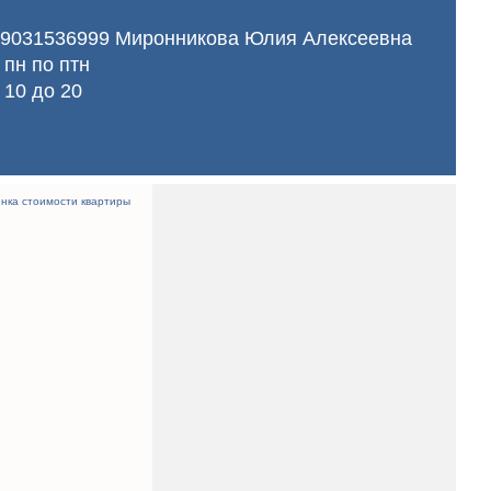
9031536999 Миронникова Юлия Алексеевна
с
пн
по 
птн
с
10
до 
20
нка стоимости квартиры