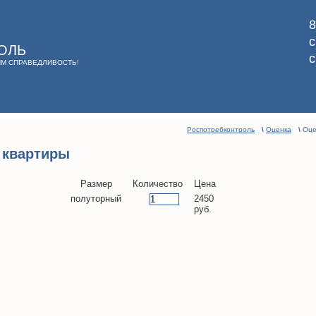
8
ОЛЬ
ИМ СПРАВЕДЛИВОСТЬ!
Роспотребконтроль
\
Оценка
\
Оце
 квартиры
Размер
Количество
Цена
полуторный
2450
руб.